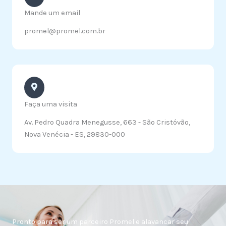
Mande um email
promel@promel.com.br
Faça uma visita
Av. Pedro Quadra Menegusse, 663 - São Cristóvão,
Nova Venécia - ES, 29830-000
Pronto para ser um parceiro Promel e alavancar seu